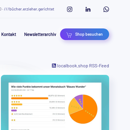
0 ·
///bücher.erzieher.gerichtet
Kontakt
Newsletterarchiv
Shop besuchen
localbook.shop RSS-Feed